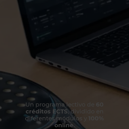
Un programa lectivo de
60
créditos ECTS
, dividido en
diferentes módulos y
100%
online
.