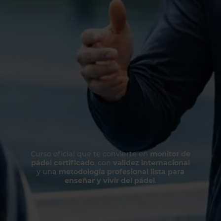
Curso oficial que te convierte en
monitor de
pádel certificado
, con
validez internacional
y una
metodología profesional lista para
enseñar y vivir del pádel
.