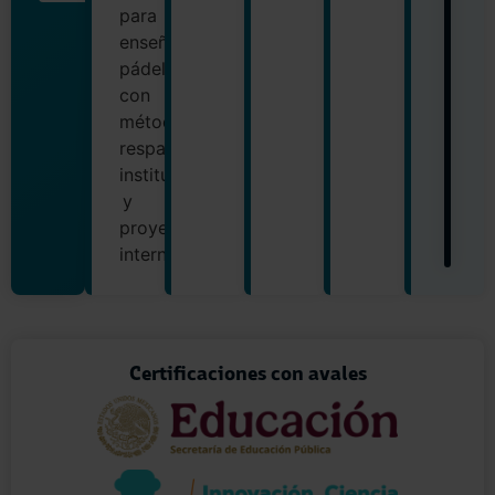
para
enseñar
pádel
con
método,
respaldo
institucional
y
proyección
internacional.
Certificaciones con avales