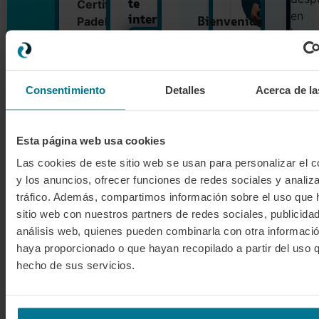
te
Certified
en
interese
Bienvenida
Padel
la
Alejandro
El
Coach
Aguado
28
form
es
Director
TIPO
de
prese
Ciudad:
Inscríbete
un
formativo y
agosto
pudi
BOGOTÁ
de eventos
ahora
curso
a
Consentimiento
Detalles
Acerca de la
AÑADIR AL CARRITO
elegi
la
profesional
llegada
la
que
al
que
combina
Esta página web usa cookies
club
más
formación
Las cookies de este sitio web se usan para personalizar el c
Pack
te
online
y los anuncios, ofrecer funciones de redes sociales y analiza
Premium
conv
y
Prácticas
tráfico. Además, compartimos información sobre el uso que 
Ángel
obté
presencial
en
Martín
sitio web con nuestros partners de redes sociales, publicida
Formación
✓
tu
pista
Director
en
online
análisis web, quienes pueden combinarla con otra informació
titul
formativo
Formación
El
✓
pista
haya proporcionado o que hayan recopilado a partir del uso 
presencial
28
com
para
Welcome
✓
hecho de sus servicios.
y
moni
Pack
que,
29
Título
✓
de
tras
de
*El
Internacional
monitor
pade
Physical
agosto
✓
superar
previsto
Coaching