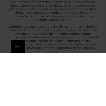
El cliente tendrá derecho a desistir y dejar sin efecto la
inscripción en cualquier certificación sin necesidad de
justificar su decisión y sin penalización de ninguna clase,
siempre que no haya visualizado más del 20% del
contenido del primer bloque y en un plazo de 14 días
naturales tras su compra.
Padelmba se reserva el derecho de cambiar las fechas de
sus cursos por motivos ajenos a la empresa, cancelar una
convocatoria por falta de alumnos u otras razones
imprevistas. En estos casos, los alumnos podrán solicitar el
reembolso únicamente de la formación presencial. El
reembolso de la formación online solo se aplicará si se
cumplen las condiciones de la garantía de devolución
online.
Recomendamos que los alumnos que necesiten transporte
o alojamiento contacten con atención al cliente antes de
reservar. Padelmba no se hace responsable de pérdidas
económicas por dichas reservas si se cancela la formación
presencial.
LEGAL
EMPRESAS /
ALUMNOS
Política de
CLUBES
Acceso Aula
Empresa
Privacidad
Virtual
Eventos para