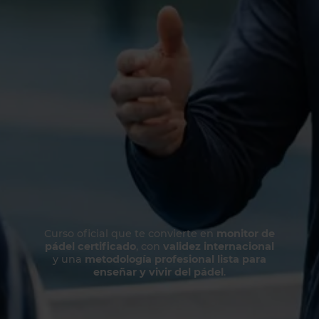
Curso oficial que te convierte en
monitor de
pádel certificado
, con
validez internacional
y una
metodología profesional lista para
enseñar y vivir del pádel
.