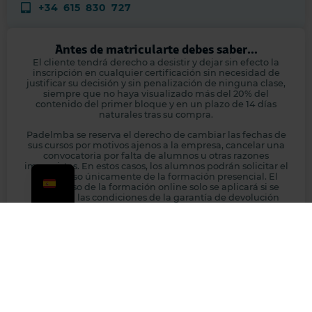
+34 615 830 727
Antes de matricularte debes saber...
El cliente tendrá derecho a desistir y dejar sin efecto la
inscripción en cualquier certificación sin necesidad de
justificar su decisión y sin penalización de ninguna clase,
siempre que no haya visualizado más del 20% del
contenido del primer bloque y en un plazo de 14 días
naturales tras su compra.
Padelmba se reserva el derecho de cambiar las fechas de
sus cursos por motivos ajenos a la empresa, cancelar una
convocatoria por falta de alumnos u otras razones
imprevistas. En estos casos, los alumnos podrán solicitar el
reembolso únicamente de la formación presencial. El
reembolso de la formación online solo se aplicará si se
cumplen las condiciones de la garantía de devolución
online.
Recomendamos que los alumnos que necesiten transporte
o alojamiento contacten con atención al cliente antes de
reservar. Padelmba no se hace responsable de pérdidas
económicas por dichas reservas si se cancela la formación
presencial.