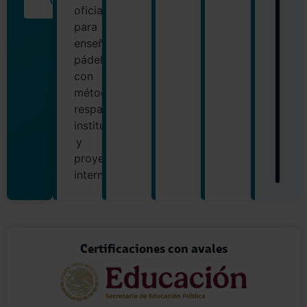
CLUB
oficial
para
enseñar
pádel
con
método,
respaldo
institucional
y
proyección
internacional.
Certificaciones con avales