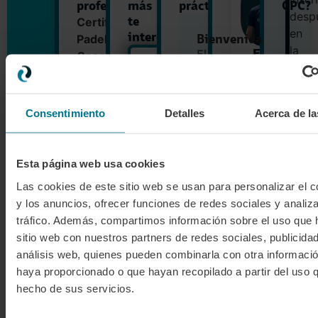
profesional
más
práctica?
CPC?
desp
te
Certified
en
interese
Bienvenida
Padel
la
Fede
El
Coach
Vives
17
form
es
Monitor
TIPO
de
prese
Ciudad:
Inscríbete
un
de
julio
pudi
BUCHAREST
Padelmba
ahora
curso
a
AÑADIR AL CARRITO
Consentimiento
Detalles
Acerca de la
elegi
la
profesional
llegada
la
que
al
que
combina
*El
club
Esta página web usa cookies
más
monitor
formación
previsto
Pack
te
Las cookies de este sitio web se usan para personalizar el c
para
online
Premium
la
conv
y los anuncios, ofrecer funciones de redes sociales y analiza
y
Prácticas
formación
obté
tráfico. Además, compartimos información sobre el uso que 
presencial
presencial
en
Formación
podrá
✓
tu
sitio web con nuestros partners de redes sociales, publicida
pista
en
estar
online
titul
análisis web, quienes pueden combinarla con otra informació
sujeto
Formación
El
✓
pista
a
presencial
17
com
haya proporcionado o que hayan recopilado a partir del uso 
cambios
para
Welcome
✓
y
por
moni
hecho de sus servicios.
Pack
que,
18
motivos
Título
✓
de
de
tras
de
Internacional