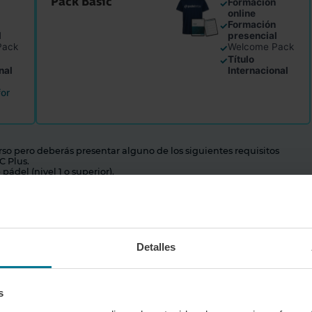
Pack Basic
n
Formación
✓
online
n
Formación
✓
l
presencial
Pack
Welcome Pack
✓
Título
✓
nal
Internacional
for
urso pero deberás presentar alguno de los siguientes requisitos
C Plus.
ádel (nivel 1 o superior).
l
expedido por Padelmba o cualquier otra empresa privada de
do de tu club por una experiencia mínima de
1000 horas
pádel.
Detalles
um y Basic
es necesario haber adquirido el curso online
s