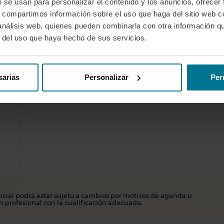
b se usan para personalizar el contenido y los anuncios, ofrecer
s, compartimos información sobre el uso que haga del sitio web 
ón práctica?
 análisis web, quienes pueden combinarla con otra información q
r del uso que haya hecho de sus servicios.
Prácticas en pista
El 27 y 28 de marzo de 09:00 a 18:00
sarias
Personalizar
Per
s?
ncial podrá estar sujeto a cambios por motivos de agenda u
n profesional con la cualificación adecuada.