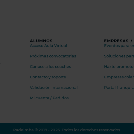
ALUMNOS
EMPRESAS /
Acceso Aula Virtual
Eventos para 
Próximas convocatorias
Soluciones par
y
Conoce a los coaches
Hazte promotor 
Contacto y soporte
Empresas cola
Validación Internacional
Portal franqui
Mi cuenta / Pedidos
Padelmba ® 2019 - 2026. Todos los derechos reservados.