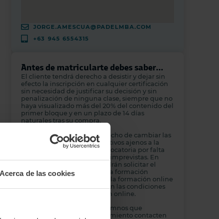
JORGE.AMESCUA@PADELMBA.COM
+63 945 6554315
Antes de matricularte debes saber...
El cliente tendrá derecho a desistir y dejar sin
efecto la inscripción en cualquier certificación
sin necesidad de justificar su decisión y sin
penalización de ninguna clase, siempre que no
haya visualizado más del 20% del contenido del
primer bloque y en un plazo de 14 días
naturales tras su compra.
Padelmba se reserva el derecho de cambiar las
fechas de sus cursos por motivos ajenos a la
empresa, cancelar una convocatoria por falta
de alumnos u otras razones imprevistas. En
estos casos, los alumnos podrán solicitar el
reembolso únicamente de la formación
Acerca de las cookies
presencial. El reembolso de la formación online
solo se aplicará si se cumplen las condiciones
de la garantía de devolución online.
Recomendamos que los alumnos que
necesiten transporte o alojamiento contacten