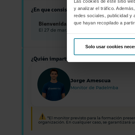
Las cookies de este sitio we
y analizar el tráfico. Ademá
¿En que consisten las jornadas de formaci
redes sociales, publicidad y
que hayan recopilado a parti
Bienvenida
El 27 de marzo a la llegada al club
Solo usar cookies nece
¿Quién impartirá las jornadas presenciale
Jorge Amescua
Monitor de Padelmba
*El monitor previsto para la formación prese
organización. En cualquier caso, se garantizará u