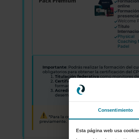
Pack Premium
Formació
✓
online
Formació
✓
presencia
Welcome 
✓
Título
✓
Internacio
Physical
✓
Coaching 
Padel
Importante
: Podrás realizar la formación del c
obligatorios para obtener la certificación del CP
Titulación federativa
como monitores de p
Certificado o título de monitor de páde
formación.
Acreditación de vida laboral
o certifica
desempeñando funciones de monitor de 
Consentimiento
*Para la compra de las
inscripciones Premi
previamente.
Esta página web usa cookie