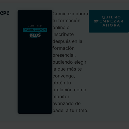
l CPC
Comienza ahora
QUIERO
tu formación
EMPEZAR
AHORA
online e
inscríbete
después en la
formación
presencial,
pudiendo elegir
la que más te
convenga,
obtén tu
titulación como
monitor
avanzado de
padel a tu ritmo.