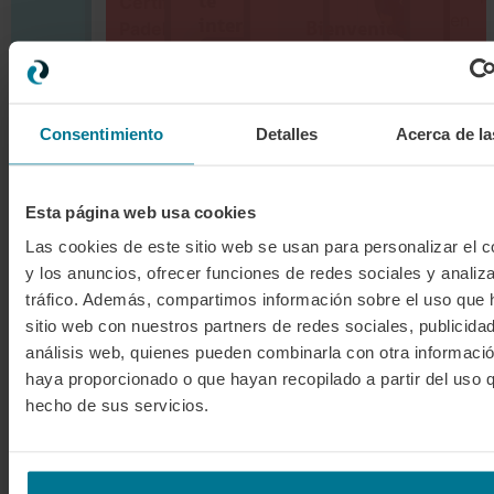
te
Certified
en
interese
Bienvenida
Padel
la
Jorge
El
Coach
es
Amescua
19
form
un
Monitor de
de
prese
Ciudad:
curso
Padelmba
Inscríbete
junio
Este verano, tu
MAKASSAR
pudi
profesional
Consentimiento
Detalles
Acerca de la
ahora
a
elegi
la
que
pádel no se va
llegada
INSCRIBIRME
la
combina
*El
al
que
de vacaciones
Esta página web usa cookies
monitor
formación
club
previsto
más
online
para
Las cookies de este sitio web se usan para personalizar el c
te
la
Pack
y
y los anuncios, ofrecer funciones de redes sociales y analiza
formación
conv
Premium
presencial
20% de descuento
Prácticas
presencial
tráfico. Además, compartimos información sobre el uso que 
obté
podrá
en
en
sitio web con nuestros partners de redes sociales, publicida
EN TODOS LOS
estar
tu
PROGRAMAS ONLINE Y
Formación
pista
sujeto
pista
✓
análisis web, quienes pueden combinarla con otra informació
PLANES DE ESCUELA
online
a
titul
El
para
cambios
Formación
haya proporcionado o que hayan recopilado a partir del uso 
✓
19
com
por
CÓDIGO:
presencial
que,
hecho de sus servicios.
y
motivos
Welcome
✓
moni
tras
de
20
Pack
SUMMERDAYS
de
agenda
Título
superar
✓
de
u
Internacional
pade
junio
organización.
la
Physical
✓
de
En