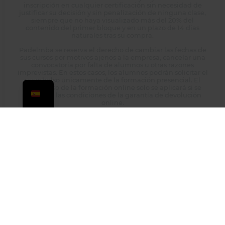
inscripción en cualquier certificación sin necesidad de
justificar su decisión y sin penalización de ninguna clase,
siempre que no haya visualizado más del 20% del
contenido del primer bloque y en un plazo de 14 días
naturales tras su compra.
Padelmba se reserva el derecho de cambiar las fechas de
sus cursos por motivos ajenos a la empresa, cancelar una
convocatoria por falta de alumnos u otras razones
imprevistas. En estos casos, los alumnos podrán solicitar el
reembolso únicamente de la formación presencial. El
reembolso de la formación online solo se aplicará si se
cumplen las condiciones de la garantía de devolución
online.
Recomendamos que los alumnos que necesiten transporte
o alojamiento contacten con atención al cliente antes de
reservar. Padelmba no se hace responsable de pérdidas
económicas por dichas reservas si se cancela la formación
presencial.
LEGAL
EMPRESAS /
ALUMNOS
Política de
CLUBES
Acceso Aula
Empresa
Privacidad
Virtual
Eventos para
líder en
empresas
Próximas