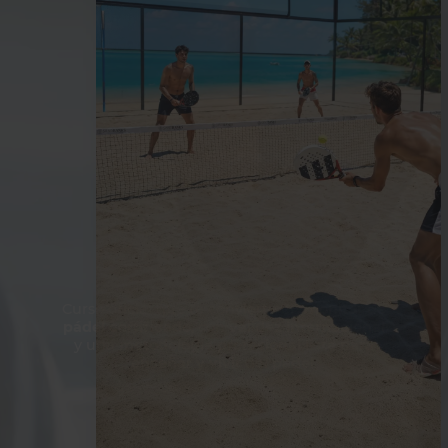
Curso oficial que te convierte en
monitor de
pádel certificado
, con
validez internacional
y una
metodología profesional lista para
enseñar y vivir del pádel
.