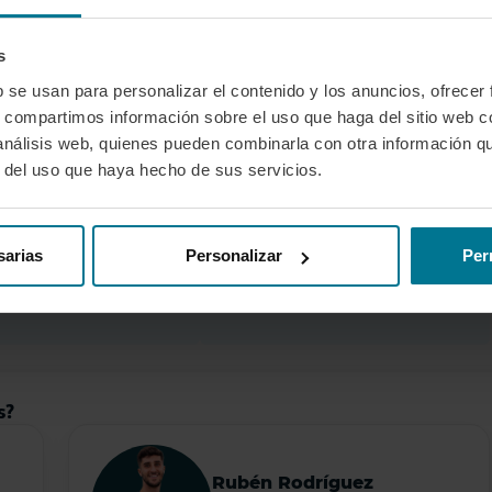
s
um y Basic
es necesario haber adquirido el curso online
b se usan para personalizar el contenido y los anuncios, ofrecer
s, compartimos información sobre el uso que haga del sitio web 
 análisis web, quienes pueden combinarla con otra información q
r del uso que haya hecho de sus servicios.
ón práctica?
cas en pista
Evaluación en pista
10 de octubre
El 11 de octubre
sarias
Personalizar
Per
0 a 14:00
De 09:00 a 15:00
 a 18:00
s?
Rubén Rodríguez