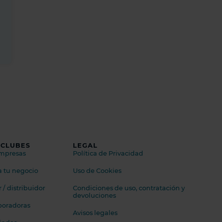
 CLUBES
LEGAL
empresas
Política de Privacidad
a tu negocio
Uso de Cookies
/ distribuidor
Condiciones de uso, contratación y
devoluciones
boradoras
Avisos legales