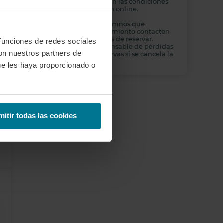
solo se aplicará si se cumplen las condiciones
de la garantía de devolución online.
Recomendamos que los alumnos que
necesiten transporte o alojamiento contacten
con atención al cliente antes de reservar.
 funciones de redes sociales
Padelmba no se hace responsable de pérdidas
con nuestros partners de
económicas por dichas reservas si se cancela la
formación presencial.
ue les haya proporcionado o
mitir todas las cookies