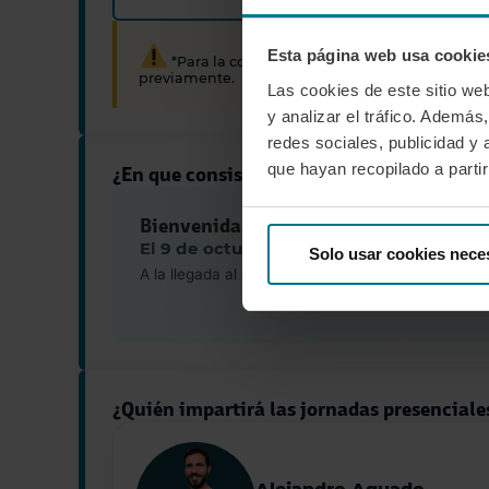
Esta página web usa cookie
*Para la compra de las
inscripciones Premi
previamente.
Las cookies de este sitio we
y analizar el tráfico. Ademá
redes sociales, publicidad y
que hayan recopilado a parti
¿En que consisten las jornadas de formaci
Bienvenida
Prácti
El 9 de octubre
El 9 y 
Solo usar cookies nece
A la llegada al club
De 09:0
De 15:00
¿Quién impartirá las jornadas presenciale