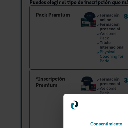
Puedes elegir el tipo de inscripción que má
Pack Premium
8
Formación
✓
online
Formación
✓
presencial
Welcome
✓
Pack
Título
✓
Internacional
Physical
✓
Coaching for
Padel
*Inscripción
3
Formación
✓
presencial
Premium
Welcome
✓
Pack
Título
✓
Internacional
Physical
✓
Coaching for
Padel
Consentimiento