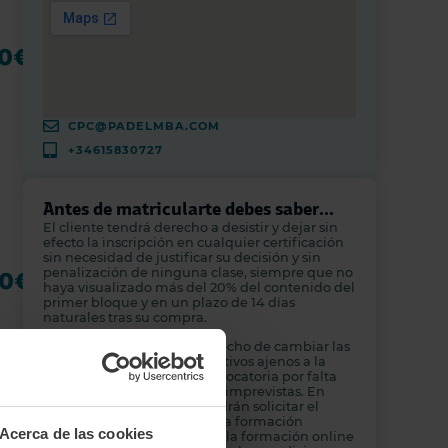
00
€
CPC@PADELMBA.COM
+34615830727
Antes de matricularte debes saber...
El cliente tendrá derecho a desistir y dejar sin
efecto la inscripción en cualquier certificación
sin necesidad de justificar su decisión y sin
penalización de ninguna clase, siempre que no
00
€
haya visualizado más del 20% del contenido del
primer bloque y en un plazo de 14 días
naturales tras su compra.
Padelmba se reserva el derecho de cambiar las
fechas de sus cursos por motivos ajenos a la
empresa, cancelar una convocatoria por falta
de alumnos u otras razones imprevistas. En
estos casos, los alumnos podrán solicitar el
reembolso únicamente de la formación
Acerca de las cookies
presencial. El reembolso de la formación online