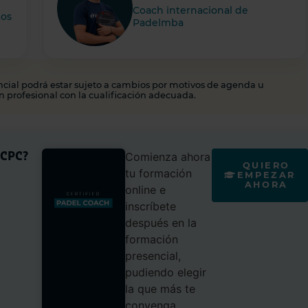
Coach internacional de
tos
Padelmba
ncial podrá estar sujeto a cambios por motivos de agenda u
n profesional con la cualificación adecuada.
 CPC?
Comienza ahora
QUIERO
tu formación
EMPEZAR
AHORA
online e
inscríbete
después en la
formación
presencial,
pudiendo elegir
la que más te
convenga,