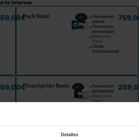
s te interese
Pack Basic
59,00
€
759,
Formación
✓
online
Formación
✓
presencial
Welcome
✓
Pack
Título
✓
Internacional
*Inscripción Basic
59,00
€
259,
Formación
✓
presencial
Welcome
✓
Pack
Título
✓
Internacional
Detalles